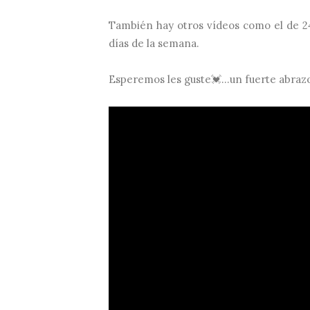
También hay otros vídeos como el de 24 
días de la semana.
Esperemos les guste💓...un fuerte abraz