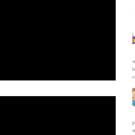
m
l
e
p
m