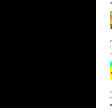
o
c
"
l
c
c
m