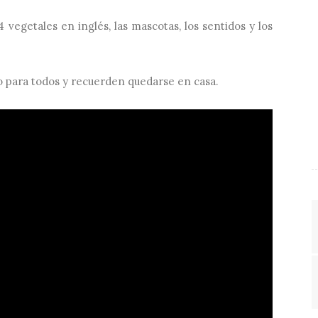
vegetales en inglés, las mascotas, los sentidos y los
o para todos y recuerden quedarse en casa.