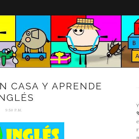
EN CASA Y APRENDE
INGLÉS
Y
9:50 P.M.

e
r
m